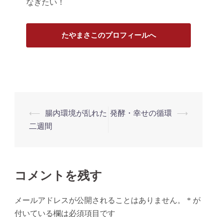
なぎたい！
たやまさこのプロフィールへ
投
⟵
腸内環境が乱れた
発酵・幸せの循環
⟶
稿
二週間
ナ
ビ
ゲ
コメントを残す
ー
シ
メールアドレスが公開されることはありません。
*
が
ョ
付いている欄は必須項目です