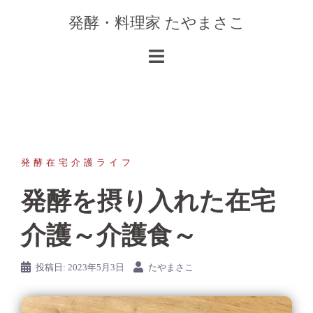
コ
発酵・料理家 たやまさこ
ン
テ
ン
ツ
へ
ス
キ
ッ
発酵在宅介護ライフ
プ
発酵を摂り入れた在宅
介護～介護食～
投稿日:
2023年5月3日
たやまさこ