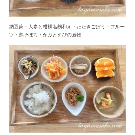
納豆麹・人参と柑橘塩麴和え・たたきごぼう・フルー
ツ・鶏そぼろ・かぶとえびの煮物