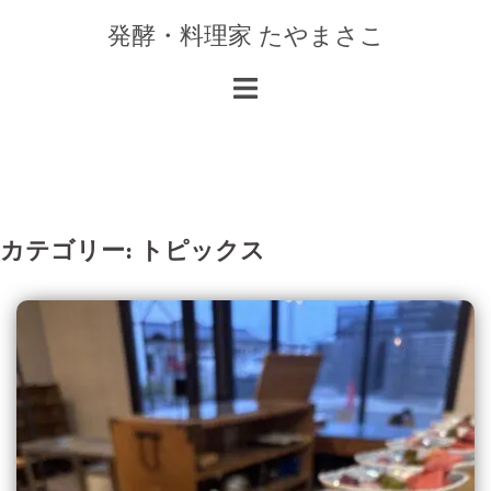
コ
発酵・料理家 たやまさこ
ン
テ
ン
ツ
へ
ス
キ
カテゴリー:
トピックス
ッ
プ