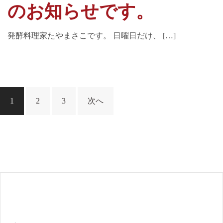
のお知らせです。
発酵料理家たやまさこです。 日曜日だけ、 […]
投
1
2
3
次へ
稿
ナ
ビ
ゲ
ー
シ
ョ
ン