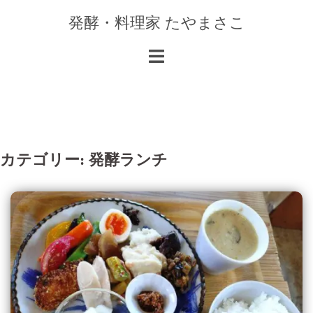
コ
発酵・料理家 たやまさこ
ン
テ
ン
ツ
へ
ス
キ
カテゴリー:
発酵ランチ
ッ
プ