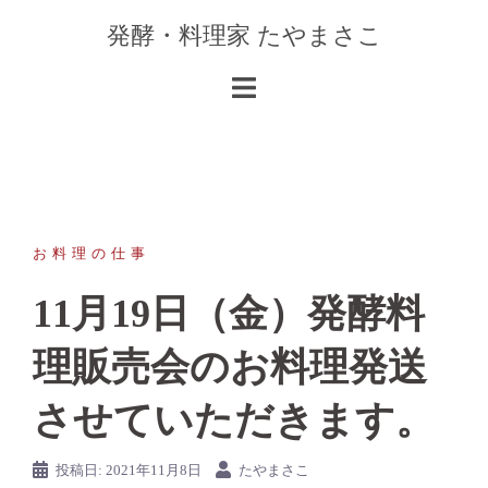
コ
発酵・料理家 たやまさこ
ン
テ
ン
ツ
へ
ス
キ
ッ
お料理の仕事
プ
11月19日（金）発酵料
理販売会のお料理発送
させていただきます。
投稿日:
2021年11月8日
たやまさこ