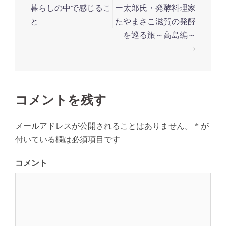
稿
暮らしの中で感じるこ
ー太郎氏・発酵料理家
ナ
と
たやまさこ滋賀の発酵
を巡る旅～高島編～
ビ
⟶
ゲ
ー
シ
ョ
コメントを残す
ン
メールアドレスが公開されることはありません。
*
が
付いている欄は必須項目です
コメント