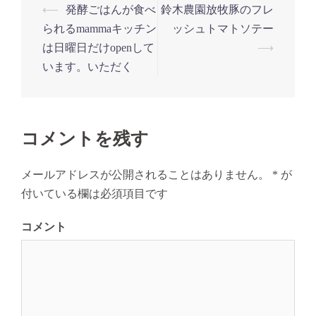
投
⟵
発酵ごはんが食べ
鈴木農園放牧豚のフレ
稿
られるmammaキッチン
ッシュトマトソテー
ナ
は日曜日だけopenして
⟶
います。いただく
ビ
ゲ
ー
シ
コメントを残す
ョ
ン
メールアドレスが公開されることはありません。
*
が
付いている欄は必須項目です
コメント