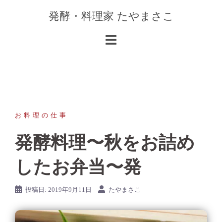
コ
発酵・料理家 たやまさこ
ン
テ
ン
ツ
へ
ス
キ
ッ
お料理の仕事
プ
発酵料理〜秋をお詰め
したお弁当〜発
投稿日:
2019年9月11日
たやまさこ