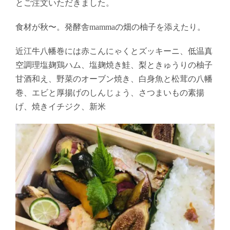
とご注文いただきました。
食材が秋〜。発酵舎mammaの畑の柚子を添えたり。
近江牛八幡巻には赤こんにゃくとズッキーニ、低温真
空調理塩麹鶏ハム、塩麹焼き鮭、梨ときゅうりの柚子
甘酒和え、野菜のオーブン焼き、白身魚と松茸の八幡
巻、エビと厚揚げのしんじょう、さつまいもの素揚
げ、焼きイチジク、新米