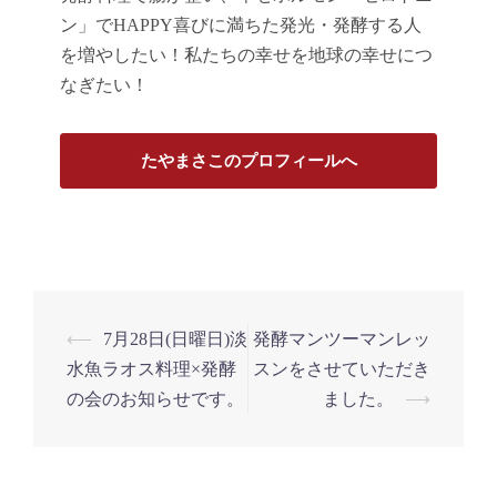
ン」でHAPPY喜びに満ちた発光・発酵する人
を増やしたい！私たちの幸せを地球の幸せにつ
なぎたい！
たやまさこのプロフィールへ
投
⟵
7月28日(日曜日)淡
発酵マンツーマンレッ
稿
水魚ラオス料理×発酵
スンをさせていただき
ナ
の会のお知らせです。
ました。
⟶
ビ
ゲ