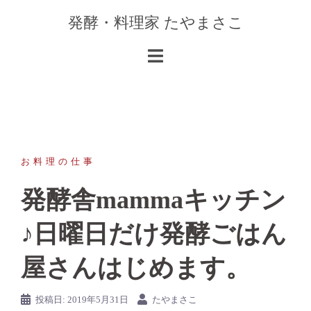
コ
発酵・料理家 たやまさこ
ン
テ
ン
ツ
へ
ス
キ
ッ
お料理の仕事
プ
発酵舎mammaキッチン
♪日曜日だけ発酵ごはん
屋さんはじめます。
投稿日:
2019年5月31日
たやまさこ