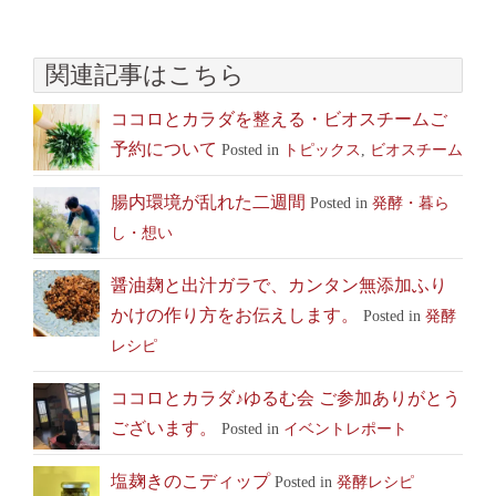
関連記事はこちら
ココロとカラダを整える・ビオスチームご
予約について
Posted in
トピックス
,
ビオスチーム
腸内環境が乱れた二週間
Posted in
発酵・暮ら
し・想い
醤油麹と出汁ガラで、カンタン無添加ふり
かけの作り方をお伝えします。
Posted in
発酵
レシピ
ココロとカラダ♪ゆるむ会 ご参加ありがとう
ございます。
Posted in
イベントレポート
塩麹きのこディップ
Posted in
発酵レシピ