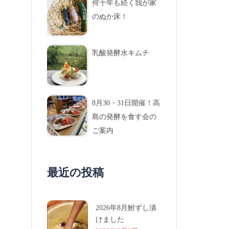
何十年も続く我が家
のぬか床！
乳酸発酵水キムチ
8月30・31日開催！高
島の発酵を食す会の
ご案内
最近の投稿
2026年8月鮒ずし漬
けました