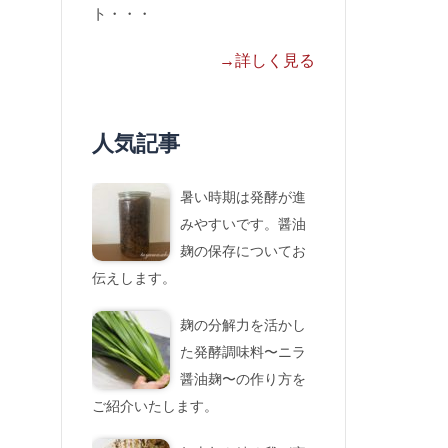
ト・・・
→詳しく見る
人気記事
暑い時期は発酵が進
みやすいです。醤油
麹の保存についてお
伝えします。
麹の分解力を活かし
た発酵調味料〜ニラ
醤油麹〜の作り方を
ご紹介いたします。