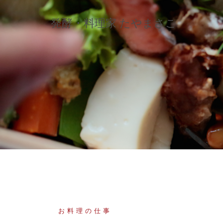
コ
ン
発酵・料理家 たやまさこ
テ
ン
ツ
へ
ス
キ
ッ
プ
お料理の仕事