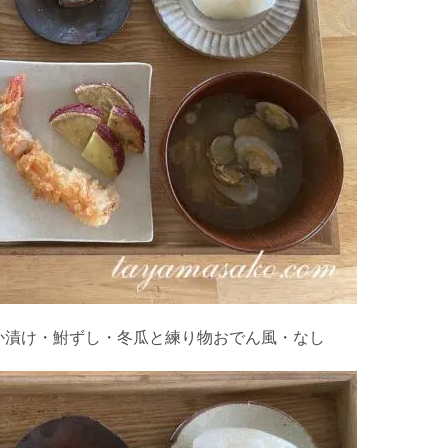
か漬け・鮒ずし・冬瓜と練り物おでん風・なし