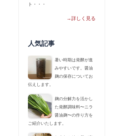
ト・・・
→詳しく見る
人気記事
暑い時期は発酵が進
みやすいです。醤油
麹の保存についてお
伝えします。
麹の分解力を活かし
た発酵調味料〜ニラ
醤油麹〜の作り方を
ご紹介いたします。