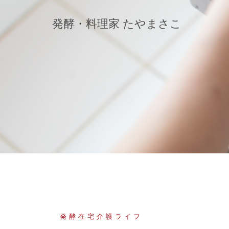
コ
ン
発酵・料理家 たやまさこ
テ
ン
ツ
へ
ス
キ
ッ
プ
発酵在宅介護ライフ