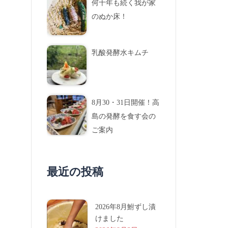
何十年も続く我が家
のぬか床！
乳酸発酵水キムチ
8月30・31日開催！高
島の発酵を食す会の
ご案内
最近の投稿
2026年8月鮒ずし漬
けました