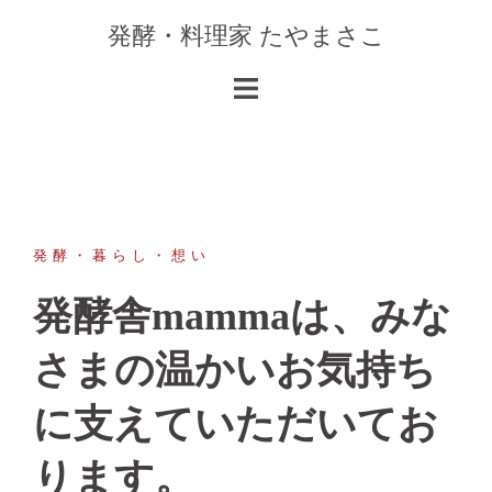
コ
発酵・料理家 たやまさこ
ン
テ
ン
ツ
へ
ス
キ
ッ
発酵・暮らし・想い
プ
発酵舎mammaは、みな
さまの温かいお気持ち
に支えていただいてお
ります。