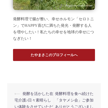
発酵料理で腸が整い、幸せホルモン「セロトニ
ン」でHAPPY喜びに満ちた発光・発酵する人
を増やしたい！私たちの幸せを地球の幸せにつ
なぎたい！
たやまさこのプロフィールへ
投
⟵
発酵を活かした在
発酵料理を食べ続けた
稿
宅介護♪日々素晴らし
「タヤメシ会」ご参加
い体験をさせていただ
ありがとうございまし