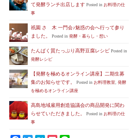
て発酵ランチ出店します
Posted in
お料理の仕
事
祇園 さゝ木 一門会♪魅惑の会へ行って参り
ました。
Posted in
発酵・暮らし・想い
たんぱく質たっぷり高野豆腐レシピ
Posted in
発酵レシピ
【発酵を極めるオンライン講座】二期生募
集のお知らせです。
Posted in
お料理教室
,
発酵
を極めるオンライン講座
高島地域雇用創造協議会の商品開発に関わ
らせていただきました。
Posted in
お料理の仕
事