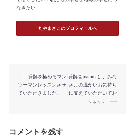
なぎたい！
たやまさこのプロフィールへ
投
⟵
発酵を極めるマン
発酵舎mammaは、みな
稿
ツーマンレッスンさせ
さまの温かいお気持ち
ナ
ていただきました。
に支えていただいてお
ります。
⟶
ビ
ゲ
ー
シ
コメントを残す