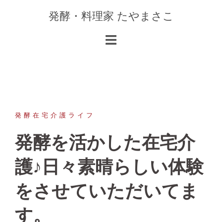
コ
発酵・料理家 たやまさこ
ン
テ
ン
ツ
へ
ス
キ
ッ
発酵在宅介護ライフ
プ
発酵を活かした在宅介
護♪日々素晴らしい体験
をさせていただいてま
す。