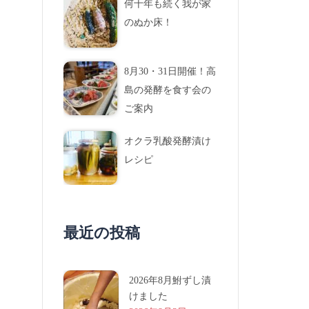
何十年も続く我が家
のぬか床！
8月30・31日開催！高
島の発酵を食す会の
ご案内
オクラ乳酸発酵漬け
レシピ
最近の投稿
2026年8月鮒ずし漬
けました