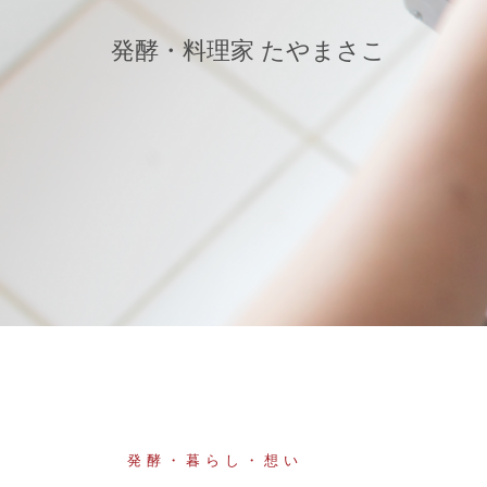
コ
ン
発酵・料理家 たやまさこ
テ
ン
ツ
へ
ス
キ
ッ
プ
発酵・暮らし・想い