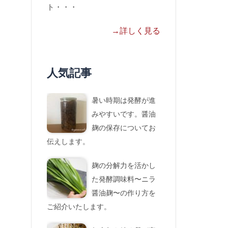
ト・・・
→詳しく見る
人気記事
暑い時期は発酵が進
みやすいです。醤油
麹の保存についてお
伝えします。
麹の分解力を活かし
た発酵調味料〜ニラ
醤油麹〜の作り方を
ご紹介いたします。