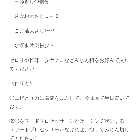
・玉ねぎ1／2個分
・片栗粉大さじ１～２
・ごま油大さじ1〜2
・水溶き片栗粉少々
セロリや椎茸・タケノコなどみじん切をお好みで入れ
てください。
《作り方》
①エビと豚肉に塩麹をまぶして、冷蔵庫で半日置いて
おく。
②①をフードプロセッサーにかけ、ミンチ状にする
（フードプロセッサーがなければ、包丁でみじん切し
てください）