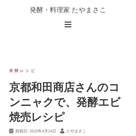
コ
発酵・料理家 たやまさこ
ン
テ
ン
ツ
へ
ス
キ
ッ
発酵レシピ
プ
京都和田商店さんのコ
ンニャクで、発酵エビ
焼売レシピ
投稿日:
2020年4月24日
たやまさこ