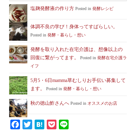
塩麹発酵液の作り方
Posted in
発酵レシピ
体調不良の学び！身体ってすばらしい。
Posted in
発酵・暮らし・想い
発酵を取り入れた在宅介護は、想像以上の
回復に繋がってます。
Posted in
発酵在宅介護ラ
イフ
5月5・6日mamma草むしりお手伝い募集して
ます。
Posted in
発酵・暮らし・想い
秋の徳山鮓さんへ
Posted in
オススメのお店
Facebook
Twitter
Hatena
Pocket
Line