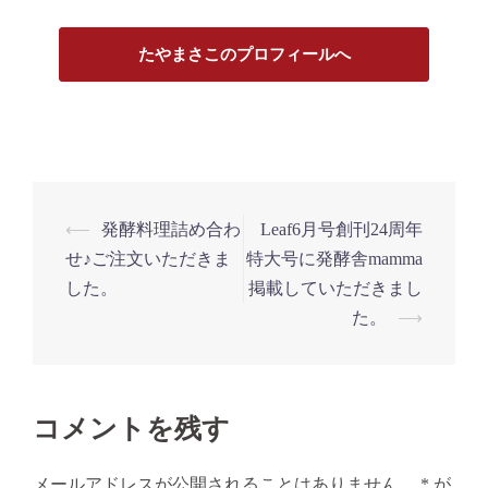
たやまさこのプロフィールへ
投
⟵
発酵料理詰め合わ
Leaf6月号創刊24周年
稿
せ♪ご注文いただきま
特大号に発酵舎mamma
ナ
した。
掲載していただきまし
た。
⟶
ビ
ゲ
ー
シ
コメントを残す
ョ
メールアドレスが公開されることはありません。
*
が