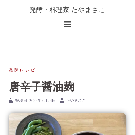
コ
発酵・料理家 たやまさこ
ン
テ
ン
ツ
へ
ス
キ
ッ
発酵レシピ
プ
唐辛子醤油麹
投稿日:
2022年7月24日
たやまさこ