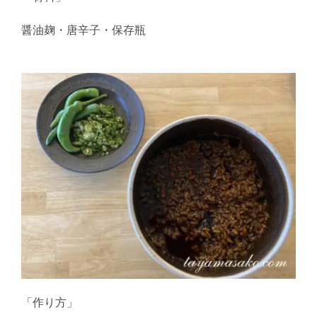
醤油麹
・唐辛子・
保存瓶
「作り方」