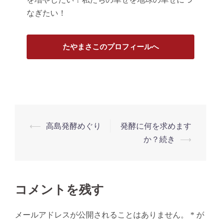
なぎたい！
たやまさこのプロフィールへ
投
⟵
高島発酵めぐり
発酵に何を求めます
稿
か？続き
⟶
ナ
ビ
ゲ
コメントを残す
ー
シ
メールアドレスが公開されることはありません。
*
が