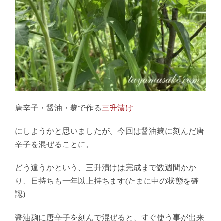
唐辛子・醤油・麹で作る
三升漬け
にしようかと思いましたが、今回は醤油麹に刻んだ唐
辛子を混ぜることに。
どう違うかという、三升漬けは完成まで数週間かか
り、日持ちも一年以上持ちます(たまに中の状態を確
認)
醤油麹に唐辛子を刻んで混ぜると、すぐ使う事が出来