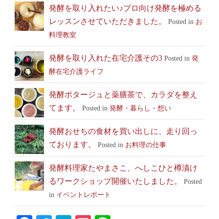
発酵を取り入れたい♪プロ向け発酵を極める
レッスンさせていただきました。
Posted in
お
料理教室
発酵を取り入れた在宅介護その3
Posted in
発
酵在宅介護ライフ
発酵ポタージュと薬膳茶で、カラダを整え
てます。
Posted in
発酵・暮らし・想い
発酵おせちの食材を買い出しに、走り回っ
ております。
Posted in
お料理の仕事
発酵料理家たやまさこ、へしこひと樽漬け
るワークショップ開催いたしました。
Posted
in
イベントレポート