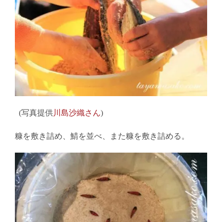
(写真提供
川島沙織さん
)
糠を敷き詰め、鯖を並べ、また糠を敷き詰める。