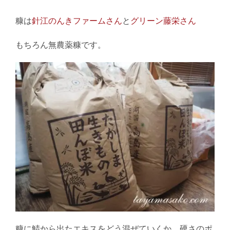
糠は
針江のんきファームさん
と
グリーン藤栄さん
もちろん無農薬糠です。
糠に鯖から出たエキスをどう混ぜていくか、硬さのポ