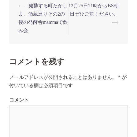
投
⟵
発酵する町たかし
12月25日21時からBS朝
稿
ま、酒蔵巡りその2の
日ぜひご覧ください。
ナ
後の発酵舎mammaで飲
⟶
み会
ビ
ゲ
ー
シ
コメントを残す
ョ
ン
メールアドレスが公開されることはありません。
*
が
付いている欄は必須項目です
コメント