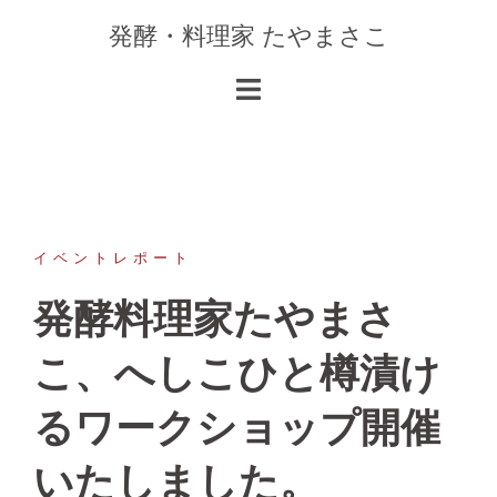
コ
発酵・料理家 たやまさこ
ン
テ
ン
ツ
へ
ス
キ
ッ
イベントレポート
プ
発酵料理家たやまさ
こ、へしこひと樽漬け
るワークショップ開催
いたしました。