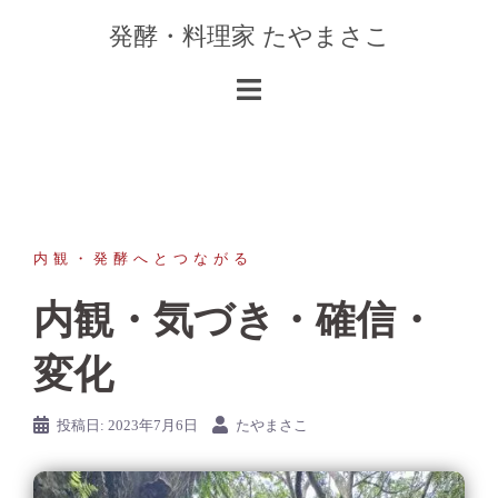
コ
発酵・料理家 たやまさこ
ン
テ
ン
ツ
へ
ス
キ
ッ
内観・発酵へとつながる
プ
内観・気づき・確信・
変化
投稿日:
2023年7月6日
たやまさこ