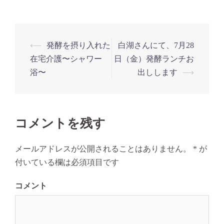
投
⟵
発酵を摂り入れた
白湖さんにて、7月28
稿
在宅介護〜シャワー
日（金）発酵ランチお
ナ
浴〜
出しします
⟶
ビ
ゲ
ー
コメントを残す
シ
ョ
メールアドレスが公開されることはありません。
*
が
ン
付いている欄は必須項目です
コメント