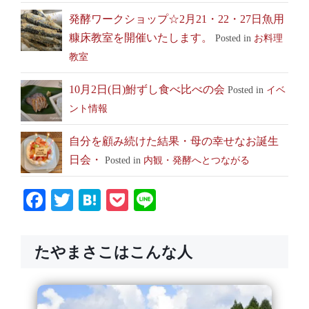
発酵ワークショップ☆2月21・22・27日魚用
糠床教室を開催いたします。
Posted in
お料理
教室
10月2日(日)鮒ずし食べ比べの会
Posted in
イベ
ント情報
自分を顧み続けた結果・母の幸せなお誕生
日会・
Posted in
内観・発酵へとつながる
Facebook
Twitter
Hatena
Pocket
Line
たやまさこはこんな人