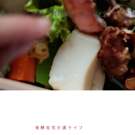
コ
ン
発酵・料理家 たやまさこ
テ
ン
ツ
へ
ス
キ
ッ
プ
発酵在宅介護ライフ