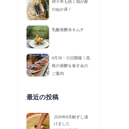
何十年も続く我が家
のぬか床！
乳酸発酵水キムチ
8月30・31日開催！高
島の発酵を食す会の
ご案内
最近の投稿
2026年8月鮒ずし漬
けました