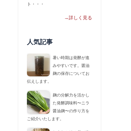
ト・・・
→詳しく見る
人気記事
暑い時期は発酵が進
みやすいです。醤油
麹の保存についてお
伝えします。
麹の分解力を活かし
た発酵調味料〜ニラ
醤油麹〜の作り方を
ご紹介いたします。