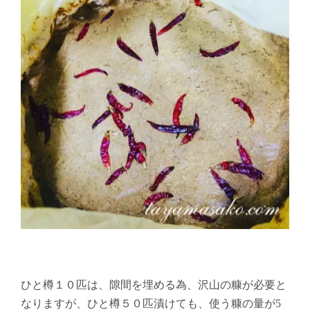
ひと樽１０匹は、隙間を埋める為、沢山の糠が必要と
なりますが、ひと樽５０匹漬けても、使う糠の量が5