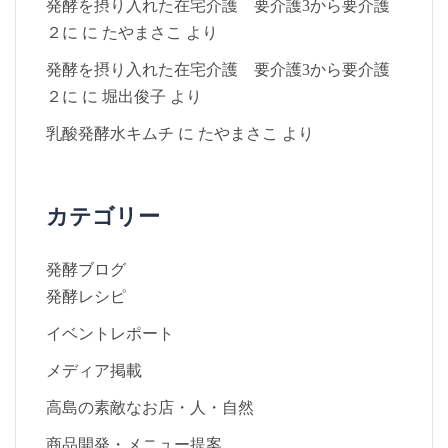
発酵を摂り入れた在宅介護 要介護3から要介護
２に
に
たやまさこ
より
発酵を摂り入れた在宅介護 要介護3から要介護
２に
に
堀出俊子
より
乳酸発酵水キムチ
に
たやまさこ
より
カテゴリー
発酵ブログ
発酵レシピ
イベントレポート
メディア掲載
高島の素敵なお店・人・自然
商品開発・メニュー提案