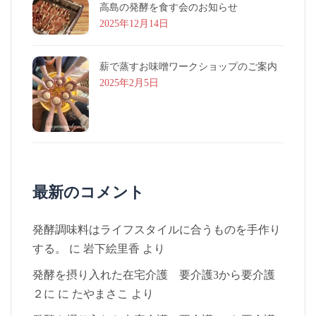
高島の発酵を食す会のお知らせ
2025年12月14日
薪で蒸すお味噌ワークショップのご案内
2025年2月5日
最新のコメント
発酵調味料はライフスタイルに合うものを手作り
する。
に
岩下絵里香
より
発酵を摂り入れた在宅介護 要介護3から要介護
２に
に
たやまさこ
より