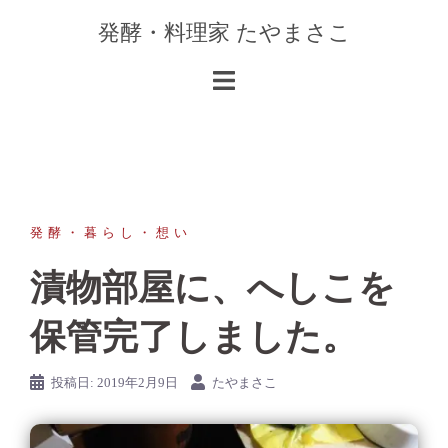
コ
発酵・料理家 たやまさこ
ン
テ
ン
ツ
へ
ス
キ
ッ
発酵・暮らし・想い
プ
漬物部屋に、へしこを
保管完了しました。
投稿日:
2019年2月9日
たやまさこ