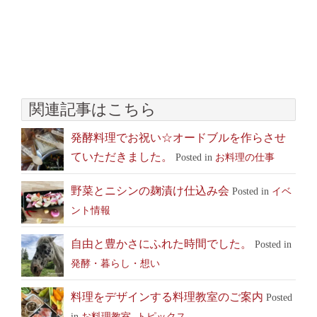
関連記事はこちら
発酵料理でお祝い☆オードブルを作らさせ
ていただきました。
Posted in
お料理の仕事
野菜とニシンの麹漬け仕込み会
Posted in
イベ
ント情報
自由と豊かさにふれた時間でした。
Posted in
発酵・暮らし・想い
料理をデザインする料理教室のご案内
Posted
in
お料理教室
,
トピックス