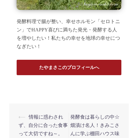
発酵料理で腸が整い、幸せホルモン「セロトニ
ン」でHAPPY喜びに満ちた発光・発酵する人
を増やしたい！私たちの幸せを地球の幸せにつ
なぎたい！
たやまさこのプロフィールへ
投
⟵
情報に惑わされ
発酵食は暮らしの中☆
稿
ず、自分に合った食事
畑漬け名人！きみこさ
ナ
って大切ですね～。
んに学ぶ棚田ハウス味