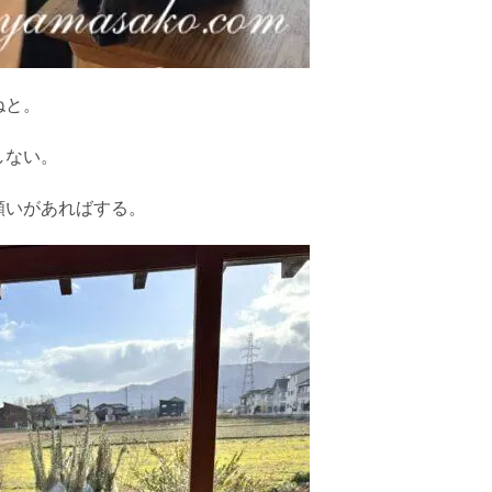
ねと。
しない。
願いがあればする。