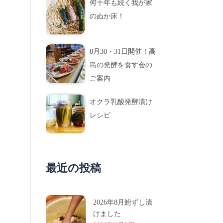
何十年も続く我が家
のぬか床！
8月30・31日開催！高
島の発酵を食す会の
ご案内
オクラ乳酸発酵漬け
レシピ
最近の投稿
2026年8月鮒ずし漬
けました