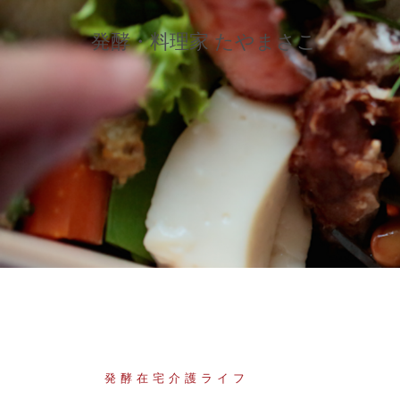
コ
ン
発酵・料理家 たやまさこ
テ
ン
ツ
へ
ス
キ
ッ
プ
発酵在宅介護ライフ