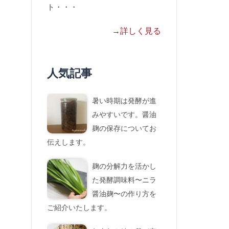
ト・・・
→詳しく見る
人気記事
暑い時期は発酵が進
みやすいです。醤油
麹の保存についてお
伝えします。
麹の分解力を活かし
た発酵調味料〜ニラ
醤油麹〜の作り方を
ご紹介いたします。