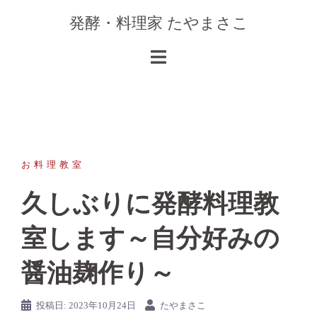
コ
発酵・料理家 たやまさこ
ン
テ
ン
ツ
へ
ス
キ
ッ
お料理教室
プ
久しぶりに発酵料理教
室します～自分好みの
醤油麹作り～
投稿日:
2023年10月24日
たやまさこ