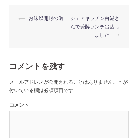
投
⟵
お味噌開封の儀
シェアキッチン白湖さ
稿
んで発酵ランチ出店し
ナ
ました
⟶
ビ
ゲ
ー
コメントを残す
シ
ョ
メールアドレスが公開されることはありません。
*
が
ン
付いている欄は必須項目です
コメント